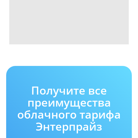
Получите все
преимущества
облачного тарифа
Энтерпрайз